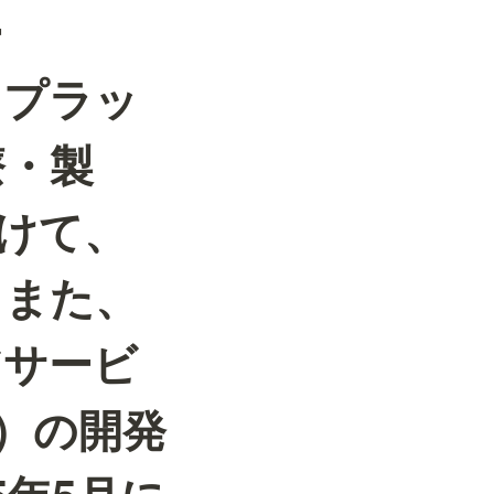
ー
るプラッ
療・製
けて、
。また、
ケアサービ
）の開発