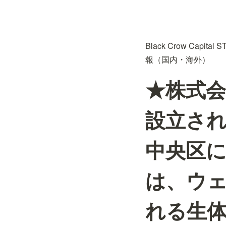
Black Crow Capi
報（国内・海外）
★株式会
設立さ
中央区
は、ウ
れる生