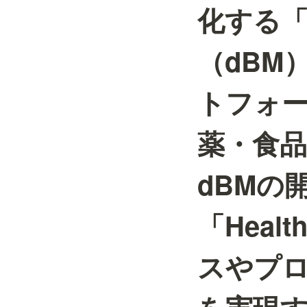
化する
（dBM
トフォー
薬・食
dBMの
「Heal
スやプロ