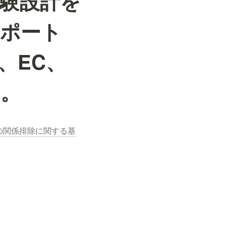
験設計を
レポート
、EC、
す。
の関係排除に関する基