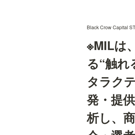
Black Crow Capi
※MIL
る“触れ
タラク
発・提
析し、