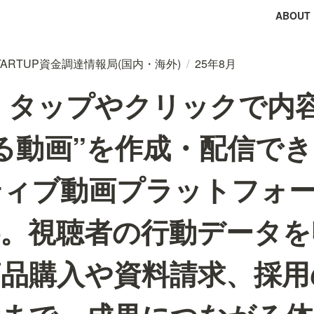
ABOUT
tal STARTUP資金調達情報局(国内・海外)
/
25年8月
は、タップやクリックで内
る動画”を作成・配信で
ティブ動画プラットフォ
供。視聴者の行動データを
商品購入や資料請求、採用