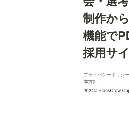
会・選
制作か
機能でP
採用サ
プライバシーポリシ
本方針
2024© BlackCrow Capit