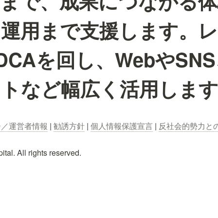
考まで、成果につながる体
ら運用まで支援します。
DCAを回し、WebやSNS
イトなど幅広く活用しま
ー／運営者情報
 | 
勧誘方針
 | 
個人情報保護宣言
 | 
反社会的勢力と
al. All rights reserved.