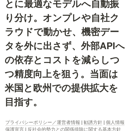
とに最適なモデルへ自動振
り分け。オンプレや自社ク
ラウドで動かせ、機密デー
タを外に出さず、外部APIへ
の依存とコストを減らしつ
つ精度向上を狙う。当面は
米国と欧州での提供拡大を
目指す。
プライバシーポリシー／運営者情報
 | 
勧誘方針
 | 
個人情報
保護宣言
 | 
反社会的勢力との関係排除に関する基本方針