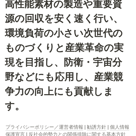
高性能素材の製造や重要資
源の回収を安く速く行い、
環境負荷の小さい次世代の
ものづくりと産業革命の実
現を目指し、防衛・宇宙分
野などにも応用し、産業競
争力の向上にも貢献しま
す。
プライバシーポリシー／運営者情報
 | 
勧誘方針
 | 
個人情報
保護宣言
 | 
反社会的勢力との関係排除に関する基本方針