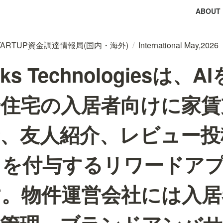
ABOUT
tal STARTUP資金調達情報局(国内・海外)
/
International May,2026
rks Technologiesは、
合住宅の入居者向けに家賃
新、友人紹介、レビュー投
トを付与するリワードア
す。物件運営会社には入居