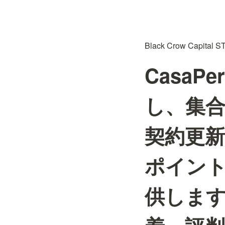
Black Crow Capi
CasaPe
し、集
契約更
ポイン
供しま