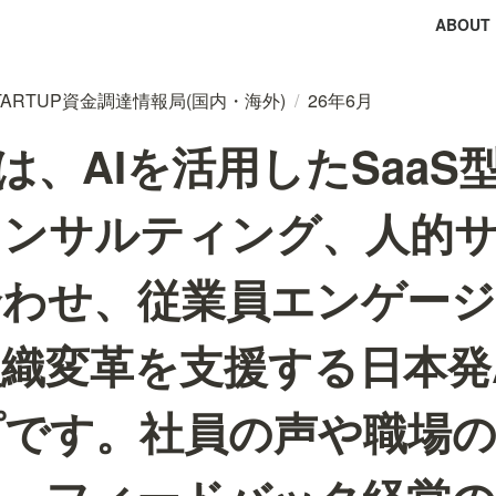
ABOUT
tal STARTUP資金調達情報局(国内・海外)
/
26年6月
ROは、AIを活用したSaa
コンサルティング、人的
合わせ、従業員エンゲー
織変革を支援する日本発
プです。社員の声や職場