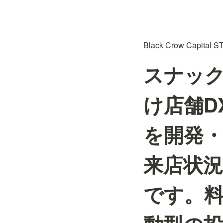
Black Crow Capi
スナッ
け店舗D
を開発
来店状
です。