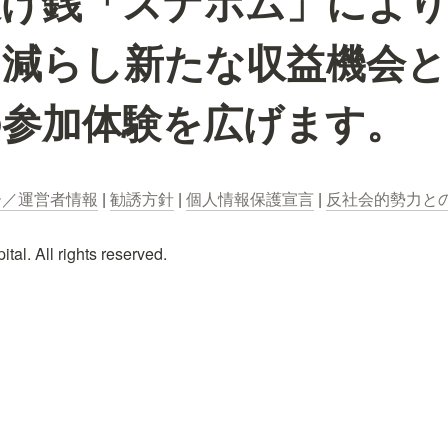
投げ銭「スナボム」により
を減らし新たな収益機会
の参加体験を広げます。
ー／運営者情報
 | 
勧誘方針
 | 
個人情報保護宣言
 | 
反社会的勢力と
al. All rights reserved.