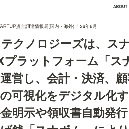
ABOUT
tal STARTUP資金調達情報局(国内・海外)
/
26年6月
クテクノロジーズは、ス
Xプラットフォーム「ス
・運営し、会計・決済、顧
況の可視化をデジタル化す
料金明示や領収書自動発行