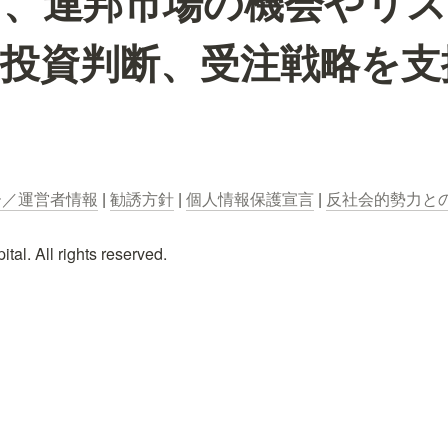
て、連邦市場の機会やリス
、投資判断、受注戦略を支
ー／運営者情報
 | 
勧誘方針
 | 
個人情報保護宣言
 | 
反社会的勢力と
al. All rights reserved.