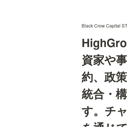
Black Crow Capi
High
資家や
約、政策
統合・構
す。チャ