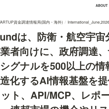
ABOUT
tal STARTUP資金調達情報局(国内・海外)
/
International_June,202
Groundは、防衛・航空宇
事業者向けに、政府調達、
シグナルを500以上の情
造化するAI情報基盤を
ット、API/MCP、レポ