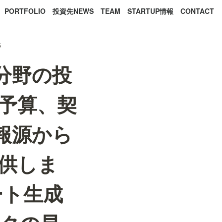
PORTFOLIO
投資先NEWS
TEAM
STARTUP情報
CONTACT
6
宙分野の投
予算、契
報源から
提供しま
ート生成