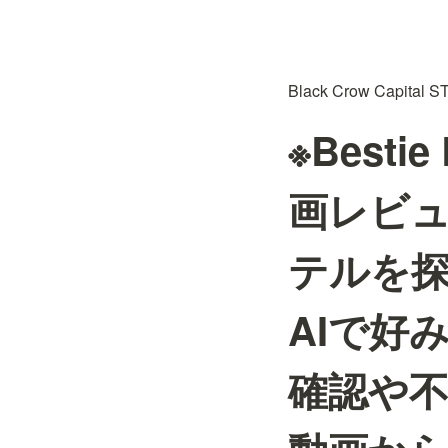
Black Crow Capi
※Best
画レビ
テルを
AIで好
確認や