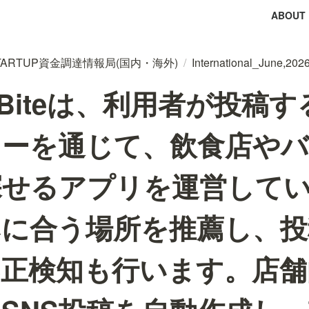
ABOUT
tal STARTUP資金調達情報局(国内・海外)
/
International_June,202
ie Biteは、利用者が投稿
ューを通じて、飲食店やバ
探せるアプリを運営して
みに合う場所を推薦し、
不正検知も行います。店舗